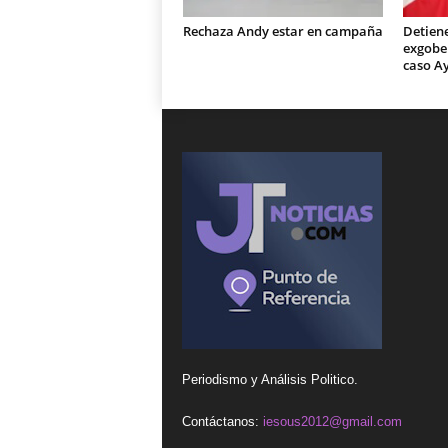
Rechaza Andy estar en campaña
Detiene
exgobe
caso A
Periodismo y Análisis Politico.
Contáctanos:
iesous2012@gmail.com