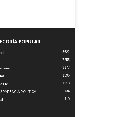
EGORÍA POPULAR
8622
nal
7255
3177
acional
1596
tes
1213
o Fiel
134
SPARENCIA POLÍTICA
110
al