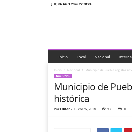
JUE, 06 AGO 2026 22:38:24
J
T
n
o
t
i
c
i
Inicio
Local
Nacional
Interna
a
s
Inicio
Nacional
Municipio de Puebla registra nev
NACIONAL
Municipio de Pueb
histórica
Por
Editor
-
15 enero, 2018
930
0