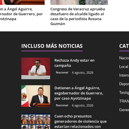
n a Ángel Aguirre,
Congreso de Veracruz aprueba
rnador de Guerrero, por
desafuero de alcalde ligado al
yotzinapa
caso de la periodista Roxana
Guzmán
INCLUSO MÁS NOTICIAS
CAT
Nacio
Rechaza Andy estar en
campaña
Local
Nacional
6 agosto, 2026
Intern
Depor
Detienen a Ángel Aguirre,
exgobernador de Guerrero,
Testig
por caso Ayotzinapa
TRAN
Nacional
6 agosto, 2026
Gener
Caen ocho presuntos
generadores de violencia que
estarían relacionados con