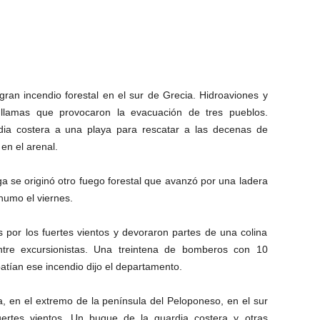
ran incendio forestal en el sur de Grecia. Hidroaviones y
 llamas que provocaron la evacuación de tres pueblos.
ia costera a una playa para rescatar a las decenas de
n el arenal.
ga se originó otro fuego forestal que avanzó por una ladera
humo el viernes.
 por los fuertes vientos y devoraron partes de una colina
ntre excursionistas. Una treintena de bomberos con 10
atían ese incendio dijo el departamento.
a, en el extremo de la península del Peloponeso, en el sur
uertes vientos. Un buque de la guardia costera y otras