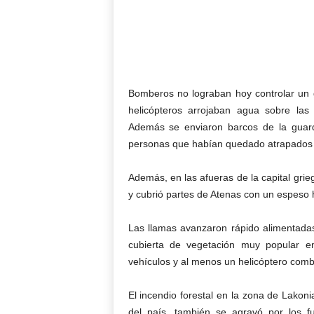
Bomberos no lograban hoy controlar un g
helicópteros arrojaban agua sobre las
Además se enviaron barcos de la guard
personas que habían quedado atrapados e
Además, en las afueras de la capital grie
y cubrió partes de Atenas con un espeso 
Las llamas avanzaron rápido alimentadas
cubierta de vegetación muy popular e
vehículos y al menos un helicóptero comb
El incendio forestal en la zona de Lakoni
del país, también se agravó por los f