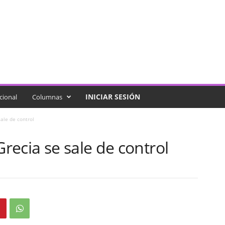
INICIAR SESIÓN
cional
Columnas
ale de control
ecia se sale de control