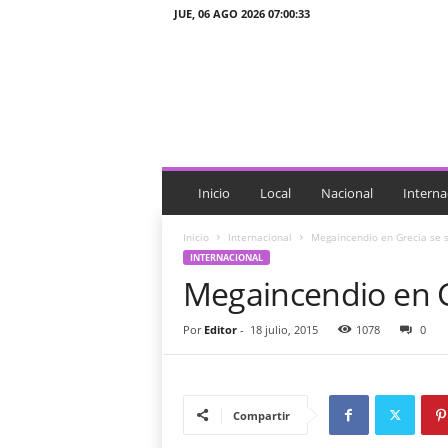
JUE, 06 AGO 2026 07:00:33
J
T
n
o
t
i
c
i
Inicio
Local
Nacional
Interna
a
s
Inicio
Internacional
Megaincendio en Grecia se s
INTERNACIONAL
Megaincendio en Gr
Por
Editor
-
18 julio, 2015
1078
0
Compartir