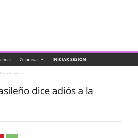
INICIAR SESIÓN
cional
Columnas
iós a la cancha
ileño dice adiós a la