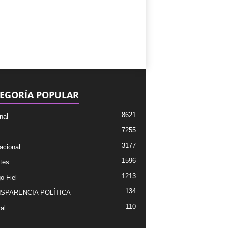
EGORÍA POPULAR
8621
nal
7255
3177
acional
1596
tes
1213
o Fiel
134
SPARENCIA POLÍTICA
110
al