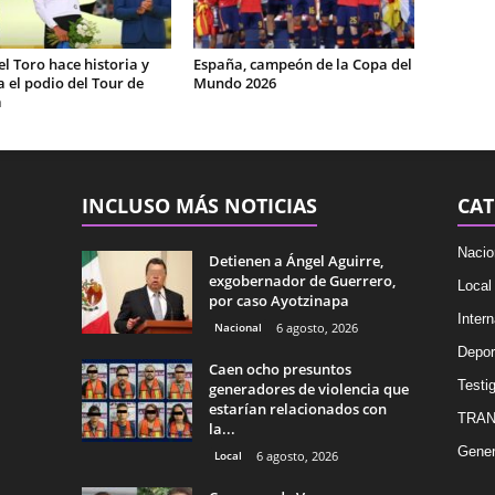
el Toro hace historia y
España, campeón de la Copa del
 el podio del Tour de
Mundo 2026
a
INCLUSO MÁS NOTICIAS
CAT
Nacio
Detienen a Ángel Aguirre,
exgobernador de Guerrero,
Local
por caso Ayotzinapa
Intern
Nacional
6 agosto, 2026
Depor
Caen ocho presuntos
Testig
generadores de violencia que
estarían relacionados con
TRAN
la...
Gener
Local
6 agosto, 2026