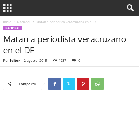
Inicio
Nacional
Matan a periodista veracruzano en el DF
NACIONAL
Matan a periodista veracruzano
en el DF
Por
Editor
-
2 agosto, 2015
1237
0
Compartir