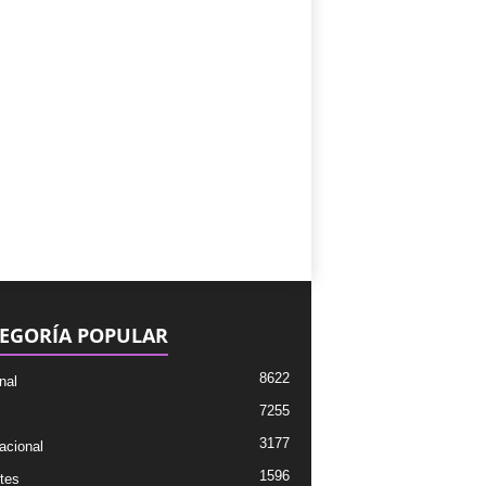
EGORÍA POPULAR
8622
nal
7255
3177
acional
1596
tes