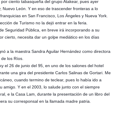
por ciento tabasqueña del grupo Atakear, pues ayer
, Nuevo León. Y en eso de trascender fronteras a lo
as franquicias en San Francisco, Los Ángeles y Nueva York.
ección de Turismo no la dejó entrar en la feria.
r de Seguridad Pública, en breve irá incorporando a su
Por cierto, necesita dar un golpe mediático en los días
gnó a la maestra Sandra Aguilar Hernández como directora
 de los Ríos.
y el 26 de junio del 95, en uno de los salones del hotel
rante una gira del presidente Carlos Salinas de Gortari. Me
cáneo, cuando termino de teclear, pues lo había ido a
u amigo. Y en el 2003, lo salude junto con el siempre
eral, e la Casa Lam, durante la presentación de un libro del
uera su corresponsal en la llamada madre patria.