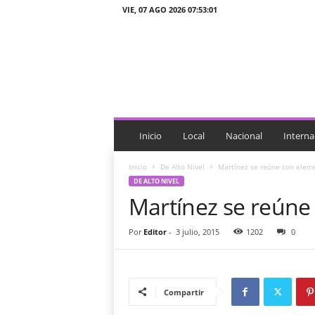
VIE, 07 AGO 2026 07:53:01
J
T
n
o
t
i
c
i
Inicio
Local
Nacional
Interna
a
s
Inicio
De Alto Nivel
Martínez se reúne con elem
DE ALTO NIVEL
Martínez se reúne
Por
Editor
-
3 julio, 2015
1202
0
Compartir