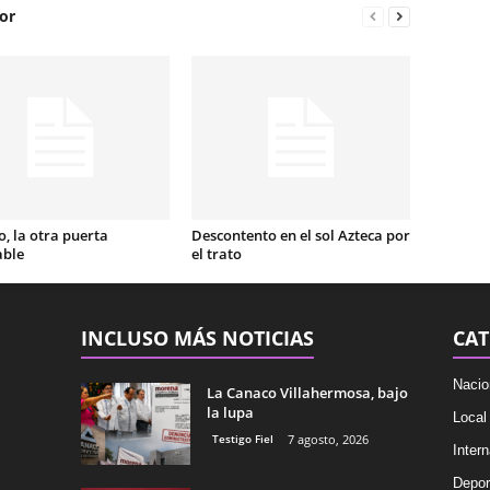
or
, la otra puerta
Descontento en el sol Azteca por
able
el trato
INCLUSO MÁS NOTICIAS
CAT
Nacio
La Canaco Villahermosa, bajo
la lupa
Local
Testigo Fiel
7 agosto, 2026
Intern
Depor