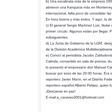
b) Una escalinata más de la empresa 100 
abrieron una franquicia más en Monterrey
internacional, falta poco de consolidar l
En hora buena y más éxitos. Y aquí, la dir
c) El general Sergio Martínez Luis, titula
primer círculo. Algunos están por llegar. 
subsiguientes.
d) La Junta de Gobierno de la UJAT, desi
de la División Académica Multidisciplinaria
e) Conocí al periodista Jacobo Zabludovsk
Calinda, convertido en sala de prensa, du
lo presentó el empresario don Manuel Cal
buscar por esos de las 20:00 horas. Era s
reportero Javier Marín, en el Distrito Fed
reportero español Alberto Peláez, quien f
¡Descanse en paz!
E-mail:a_caraveo2001@hotmail.com