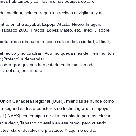
mos habitantes y con los mismos equipos de aire
el medidor, solo entregan los recibos al vigilante y ni
.
ntro, en el Guayabal, Espejo, Atasta, Nueva Imagen,
 Tabasco 2000, Prados, López Mateo, etc., etec…, sobre
orta si ese día hubo fresco o saliste de la ciudad, al final,
 el recibo y no cuadran. Aquí no queda más de ir en montón
r (Profeco) a demandar.
 cobrar por quienes han estado en la mal llamada
luz del día, es un robo.
la Unión Ganadera Regional (UGR), mientras se hunde como
 inseguridad, los productores de leche lograron el apoyo
ial (INAES) con equipos de alta tecnología para así elevar
van a decir, Tabasco no están en ese ramo, pero cuando
os, claro, devolver lo prestado. Y aquí no se da.