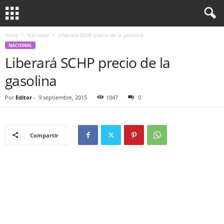
Inicio
Nacional
Liberará SCHP precio de la gasolina
NACIONAL
Liberará SCHP precio de la
gasolina
Por
Editor
-
9 septiembre, 2015
1047
0
Compartir