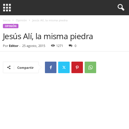
Inicio
Opinión
Jesús Alí, la misma piedra
OPINIÓN
Jesús Alí, la misma piedra
Por
Editor
-
25 agosto, 2015
1271
0
Compartir