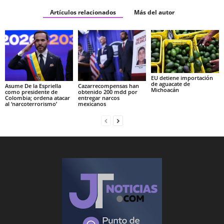
Artículos relacionados
Más del autor
EU detiene importación
de aguacate de
Asume De la Espriella
Cazarrecompensas han
Michoacán
como presidente de
obtenido 200 mdd por
Colombia; ordena atacar
entregar narcos
al ‘narcoterrorismo’
mexicanos