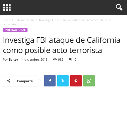
Inicio
Internacional
Investiga FBI ataque de California como posible acto
terrorista
INTERNACIONAL
Investiga FBI ataque de California
como posible acto terrorista
Por
Editor
-
4 diciembre, 2015
982
0
Compartir