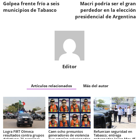
Golpea frente frío a seis
Macri podría ser el gran
municipios de Tabasco
perdedor en la elección
presidencial de Argentina
Editor
Artículos relacionados
Más del autor
Logra FIRT Olmeca
Caen ocho presuntos
Refuerzan seguridad en
resultados contra grupos
generadores de violencia
Tabasco; entrega
delictivos: 21 personas
que estarían relacionados
gobernador Javier May 45