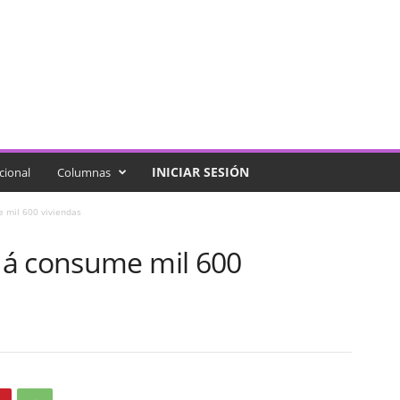
INICIAR SESIÓN
cional
Columnas
 mil 600 viviendas
dá consume mil 600