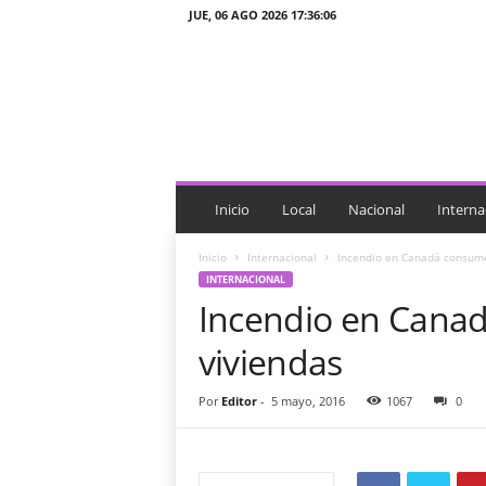
JUE, 06 AGO 2026 17:36:06
J
T
n
o
t
i
c
i
Inicio
Local
Nacional
Interna
a
s
Inicio
Internacional
Incendio en Canadá consume
INTERNACIONAL
Incendio en Cana
viviendas
Por
Editor
-
5 mayo, 2016
1067
0