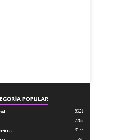
EGORÍA POPULAR
8621
nal
7255
3177
acional
1596