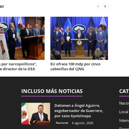
or
por narcopolíticos”,
EU ofrece 100 mdp por cinco
e director de la DEA
cabecillas del CJNG
INCLUSO MÁS NOTICIAS
CAT
Nacio
Detienen a Ángel Aguirre,
exgobernador de Guerrero,
Local
por caso Ayotzinapa
Intern
Nacional
6 agosto, 2026