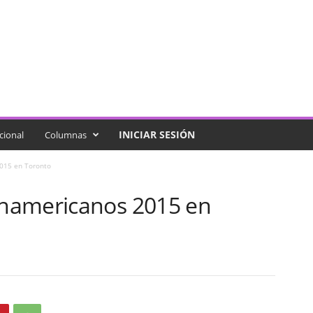
INICIAR SESIÓN
cional
Columnas
015 en Toronto
namericanos 2015 en