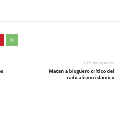
Artículo siguiente
os
Matan a bloguero crítico del
radicalismo islámico