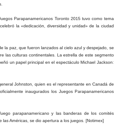
s.
 Juegos Parapanamericanos Toronto 2015 tuvo como tema
celebró la «dedicación, diversidad y unidad» de la ciudad
 la paz, que fueron lanzados al cielo azul y despejado, se
e las culturas continentales. La estrella de este segmento
peñó un papel principal en el espectáculo Michael Jackson:
general Johnston, quien es el representante en Canadá de
ró oficialmente inaugurados los Juegos Parapanamericanos
 fuego parapanamericano y las banderas de los comités
e las Américas, se dio apertura a los juegos. [Notimex]