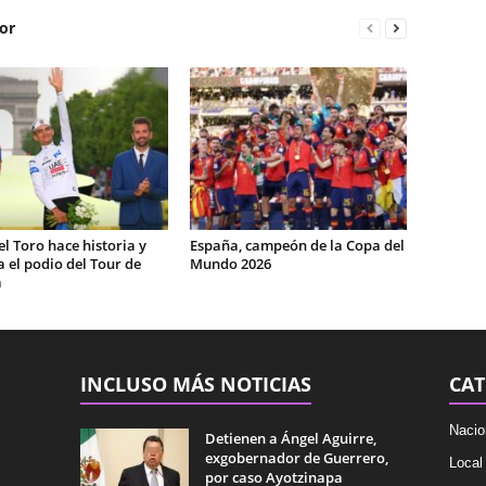
or
el Toro hace historia y
España, campeón de la Copa del
 el podio del Tour de
Mundo 2026
a
INCLUSO MÁS NOTICIAS
CAT
Nacio
Detienen a Ángel Aguirre,
exgobernador de Guerrero,
Local
por caso Ayotzinapa