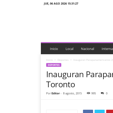
JUE, 06 AGO 2026 15:31:27
J
T
n
o
t
i
c
i
Inicio
Local
Nacional
Interna
a
s
Inicio
Deportes
Inauguran Parapanamericanos 2
DEPORTES
Inauguran Parapa
Toronto
Por
Editor
-
8 agosto, 2015
995
0