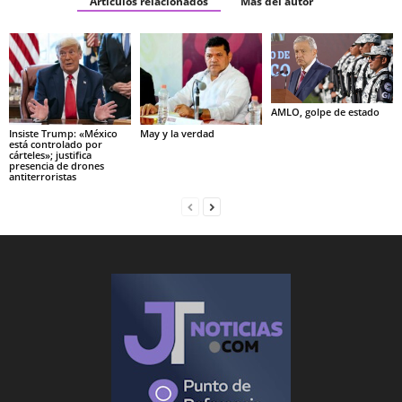
Artículos relacionados
Más del autor
AMLO, golpe de estado
Insiste Trump: «México
May y la verdad
está controlado por
cárteles»; justifica
presencia de drones
antiterroristas