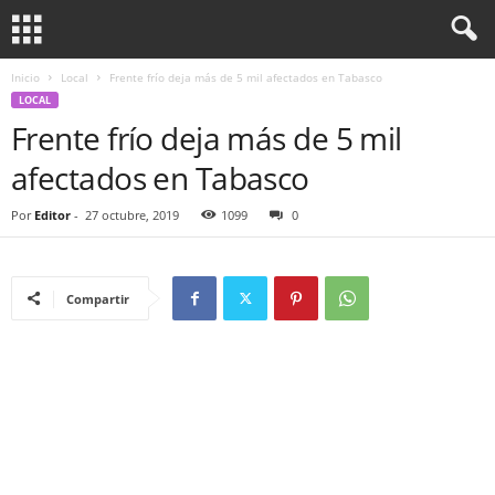
Inicio
Local
Frente frío deja más de 5 mil afectados en Tabasco
LOCAL
Frente frío deja más de 5 mil
afectados en Tabasco
Por
Editor
-
27 octubre, 2019
1099
0
Compartir