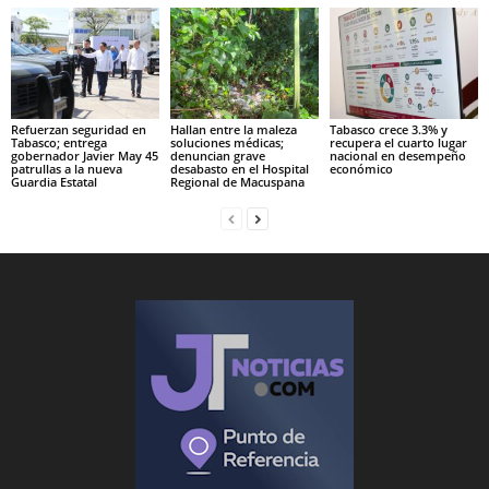
Refuerzan seguridad en
Hallan entre la maleza
Tabasco crece 3.3% y
Tabasco; entrega
soluciones médicas;
recupera el cuarto lugar
gobernador Javier May 45
denuncian grave
nacional en desempeño
patrullas a la nueva
desabasto en el Hospital
económico
Guardia Estatal
Regional de Macuspana