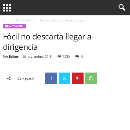
Inicio
De Alto Nivel
Fócil no descarta llegar a dirigencia
DE ALTO NIVEL
Fócil no descarta llegar a
dirigencia
Por
Editor
-
10 noviembre, 2015
1230
0
Compartir