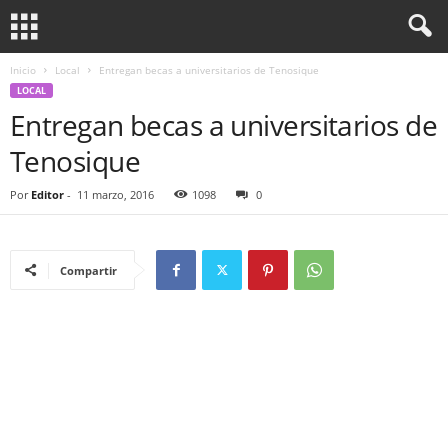
Inicio
Local
Entregan becas a universitarios de Tenosique
LOCAL
Entregan becas a universitarios de
Tenosique
Por
Editor
-
11 marzo, 2016
1098
0
Compartir