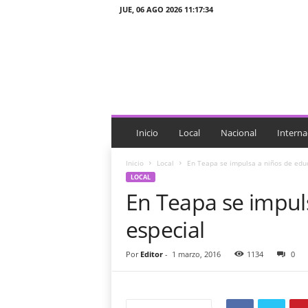
JUE, 06 AGO 2026 11:17:34
J
T
n
o
t
i
c
i
Inicio
Local
Nacional
Interna
a
s
Inicio
Local
En Teapa se impulsa a niños de edu
LOCAL
En Teapa se impul
especial
Por
Editor
-
1 marzo, 2016
1134
0