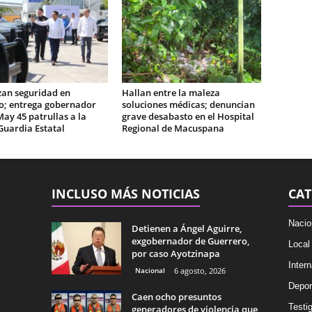
zan seguridad en
Hallan entre la maleza
o; entrega gobernador
soluciones médicas; denuncian
May 45 patrullas a la
grave desabasto en el Hospital
Guardia Estatal
Regional de Macuspana
INCLUSO MÁS NOTICIAS
CAT
Nacio
Detienen a Ángel Aguirre,
exgobernador de Guerrero,
Local
por caso Ayotzinapa
Intern
Nacional
6 agosto, 2026
Depor
Caen ocho presuntos
Testig
generadores de violencia que