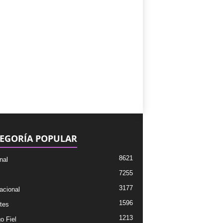
EGORÍA POPULAR
8621
nal
7255
3177
acional
1596
tes
1213
o Fiel