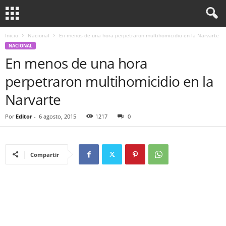
Inicio
Nacional
En menos de una hora perpetraron multihomicidio en la Narvarte
NACIONAL
En menos de una hora
perpetraron multihomicidio en la
Narvarte
Por
Editor
-
6 agosto, 2015
1217
0
Compartir