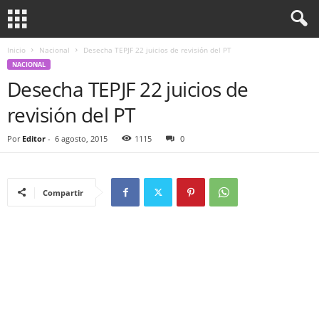
Inicio
Nacional
Desecha TEPJF 22 juicios de revisión del PT
NACIONAL
Desecha TEPJF 22 juicios de
revisión del PT
Por
Editor
-
6 agosto, 2015
1115
0
Compartir