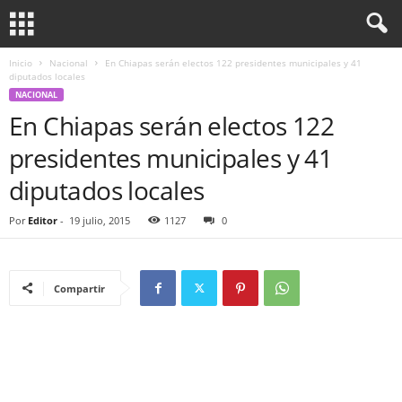
Inicio
Nacional
En Chiapas serán electos 122 presidentes municipales y 41
diputados locales
NACIONAL
En Chiapas serán electos 122
presidentes municipales y 41
diputados locales
Por
Editor
-
19 julio, 2015
1127
0
Compartir