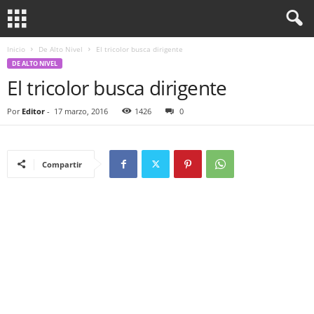
Inicio
De Alto Nivel
El tricolor busca dirigente
DE ALTO NIVEL
El tricolor busca dirigente
Por
Editor
-
17 marzo, 2016
1426
0
Compartir