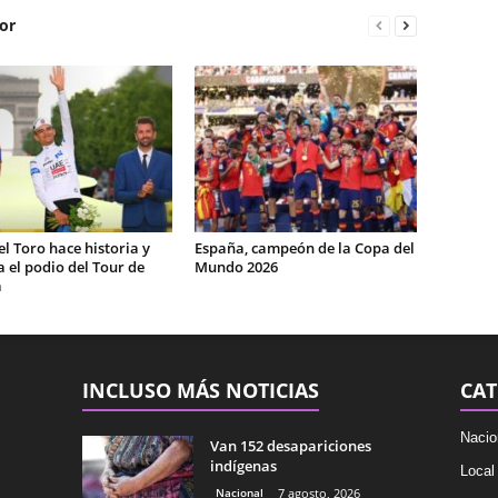
or
el Toro hace historia y
España, campeón de la Copa del
 el podio del Tour de
Mundo 2026
a
INCLUSO MÁS NOTICIAS
CAT
Nacio
Van 152 desapariciones
indígenas
Local
Nacional
7 agosto, 2026