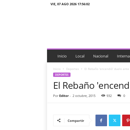
VIE, 07 AGO 2026 17:56:02
J
T
n
o
t
i
c
i
Inicio
Local
Nacional
Interna
a
s
Inicio
Deportes
El Rebaño 'encendió' duelo ant
DEPORTES
El Rebaño 'encend
Por
Editor
-
2 octubre, 2015
932
0
Compartir