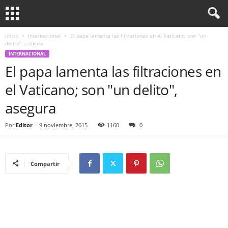
Inicio
Internacional
El papa lamenta las filtraciones en el Vaticano; son "un
delito", asegura
INTERNACIONAL
El papa lamenta las filtraciones en
el Vaticano; son "un delito",
asegura
Por
Editor
-
9 noviembre, 2015
1160
0
Compartir