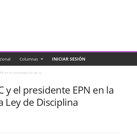
INICIAR SESIÓN
cional
Columnas
PN en la promulgación de la...
 y el presidente EPN en la
 Ley de Disciplina