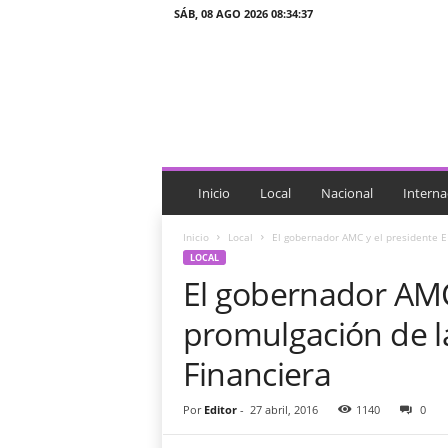
SÁB, 08 AGO 2026 08:34:37
J
T
n
o
t
i
c
i
Inicio
Local
Nacional
Interna
a
s
Inicio
Local
El gobernador AMC y el presidente E
LOCAL
El gobernador AMC
promulgación de la
Financiera
Por
Editor
-
27 abril, 2016
1140
0