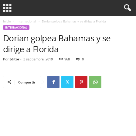
Inicio
Internacional
Dorian golpea Bahamas y se dirige a Florida
INTERNACIONAL
Dorian golpea Bahamas y se
dirige a Florida
Por
Editor
-
3 septiembre, 2019
968
0
Compartir