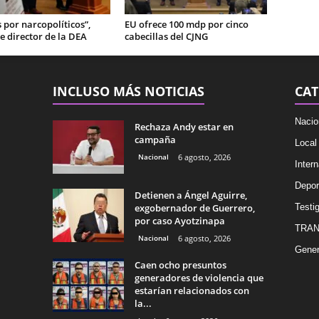
por narcopolíticos”,
EU ofrece 100 mdp por cinco
e director de la DEA
cabecillas del CJNG
INCLUSO MÁS NOTICIAS
CAT
Nacio
Rechaza Andy estar en
campaña
Local
Nacional
6 agosto, 2026
Intern
Depor
Detienen a Ángel Aguirre,
exgobernador de Guerrero,
Testig
por caso Ayotzinapa
TRAN
Nacional
6 agosto, 2026
Gener
Caen ocho presuntos
generadores de violencia que
estarían relacionados con
la...