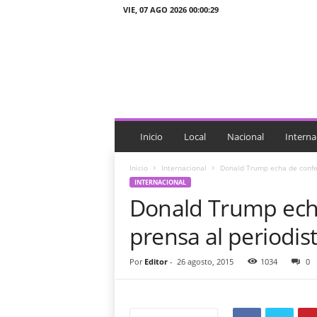
VIE, 07 AGO 2026 00:00:29
J
T
n
o
t
i
c
i
Inicio
Local
Nacional
Interna
a
s
Inicio
Internacional
Donald Trump echa de confer
INTERNACIONAL
Donald Trump ech
prensa al periodis
Por
Editor
-
26 agosto, 2015
1034
0