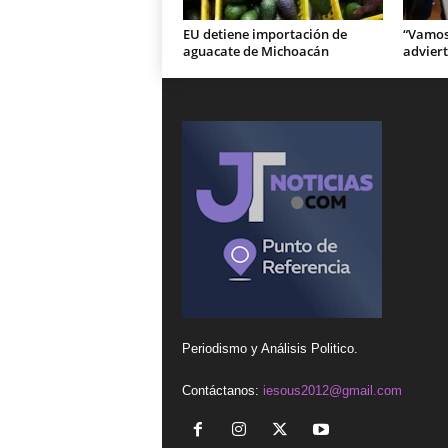
EU detiene importación de
“Vamos 
aguacate de Michoacán
adviert
Periodismo y Análisis Politico.
Contáctanos:
iesous2012@gmail.com