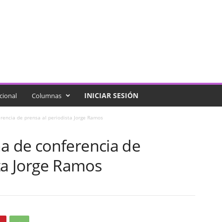
INICIAR SESIÓN
cional
Columnas
encia de prensa al periodista Jorge Ramos
a de conferencia de
ta Jorge Ramos