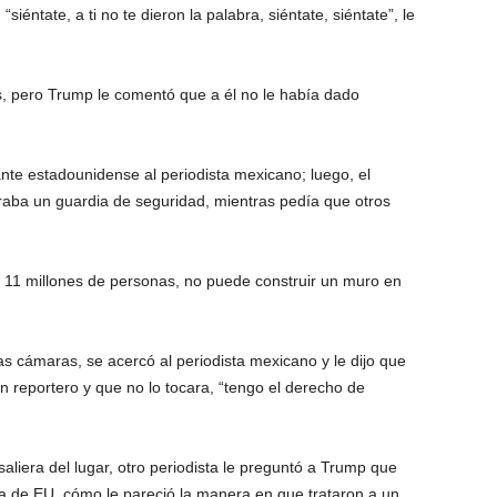
iéntate, a ti no te dieron la palabra, siéntate, siéntate”, le
s, pero Trump le comentó que a él no le había dado
rante estadounidense al periodista mexicano; luego, el
aba un guardia de seguridad, mientras pedía que otros
 11 millones de personas, no puede construir un muro en
as cámaras, se acercó al periodista mexicano y le dijo que
n reportero y que no lo tocara, “tengo el derecho de
era del lugar, otro periodista le preguntó a Trump que
ia de EU, cómo le pareció la manera en que trataron a un