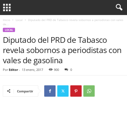
Inicio
Local
Diputado del PRD de Tabasco revela sobornos a periodistas con vales
de...
LOCAL
Diputado del PRD de Tabasco
revela sobornos a periodistas con
vales de gasolina
Por
Editor
-
13 enero, 2017
900
0
Compartir