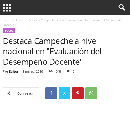
Inicio
Local
Destaca Campeche a nivel nacional en "Evaluación del Desempeño
Docente"
LOCAL
Destaca Campeche a nivel
nacional en "Evaluación del
Desempeño Docente"
Por
Editor
-
1 marzo, 2016
1048
0
Compartir