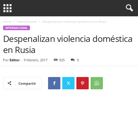
Inicio
Internacional
Despenalizan violencia doméstica en Rusia
INTERNACIONAL
Despenalizan violencia doméstica
en Rusia
Por
Editor
-
9 febrero, 2017
925
0
Compartir