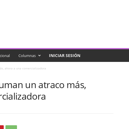
INICIAR SESIÓN
cional
Columnas
s, ahora a una comercializadora
suman un atraco más,
cializadora