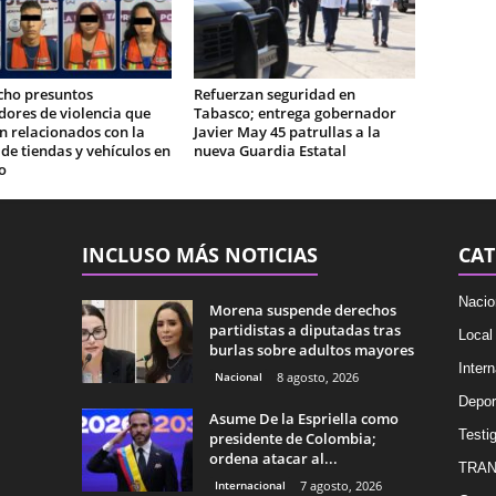
cho presuntos
Refuerzan seguridad en
ores de violencia que
Tabasco; entrega gobernador
n relacionados con la
Javier May 45 patrullas a la
e tiendas y vehículos en
nueva Guardia Estatal
o
INCLUSO MÁS NOTICIAS
CAT
Nacio
Morena suspende derechos
partidistas a diputadas tras
Local
burlas sobre adultos mayores
Intern
Nacional
8 agosto, 2026
Depor
Asume De la Espriella como
Testig
presidente de Colombia;
ordena atacar al...
TRAN
Internacional
7 agosto, 2026