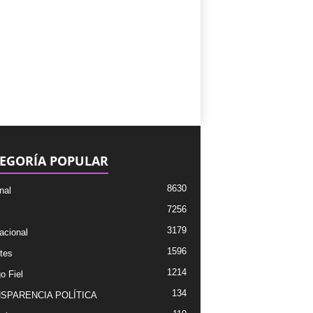
EGORÍA POPULAR
8630
nal
7256
3179
acional
1596
tes
1214
o Fiel
134
SPARENCIA POLÍTICA