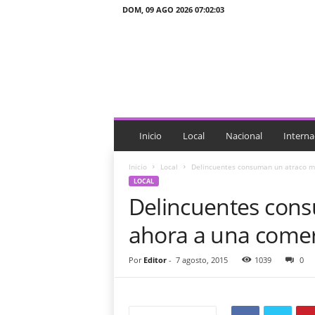
DOM, 09 AGO 2026 07:02:03
J
T
n
o
t
i
c
i
Inicio
Local
Nacional
Interna
a
s
Inicio
Local
Delincuentes consuman un atraco má
LOCAL
Delincuentes con
ahora a una comer
Por
Editor
-
7 agosto, 2015
1039
0