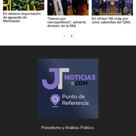
EU detiene importación
de aguacate de
“Vamos por
EU ofrece 100 mdp por
Michoacán
narcopolíticos”, advierte
cinco cabecillas del CJNG
director de la DEA
Periodismo y Análisis Politico.