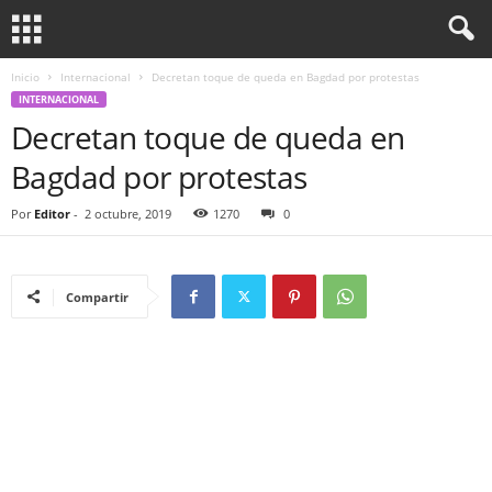
Inicio
Internacional
Decretan toque de queda en Bagdad por protestas
INTERNACIONAL
Decretan toque de queda en
Bagdad por protestas
Por
Editor
-
2 octubre, 2019
1270
0
Compartir