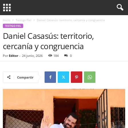
Inicio
Testigo Fiel
Daniel Casasús: territorio, cercanía y congruencia
TESTIGO FIEL
Daniel Casasús: territorio,
cercanía y congruencia
Por
Editor
-
24 junio, 2026
184
0
Compartir