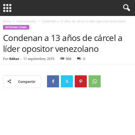
Inicio
Internacional
Condenan a 13 años de cárcel a líder opositor venezolano
INTERNACIONAL
Condenan a 13 años de cárcel a
líder opositor venezolano
Por
Editor
-
11 septiembre, 2015
968
0
Compartir