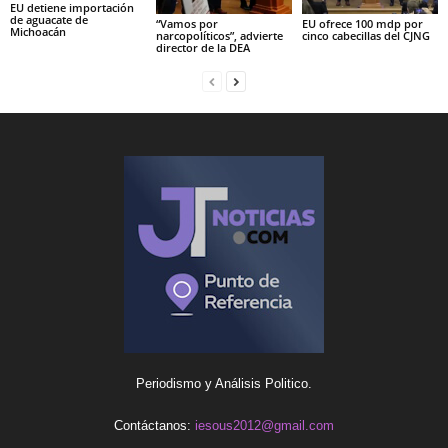
EU detiene importación
de aguacate de
“Vamos por
EU ofrece 100 mdp por
Michoacán
narcopolíticos”, advierte
cinco cabecillas del CJNG
director de la DEA
Periodismo y Análisis Politico.
Contáctanos:
iesous2012@gmail.com