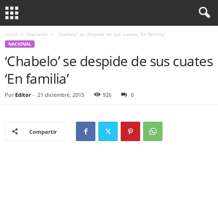
Inicio
Nacional
‘Chabelo’ se despide de sus cuates ‘En familia’
NACIONAL
‘Chabelo’ se despide de sus cuates
‘En familia’
Por
Editor
-
21 diciembre, 2015
926
0
Compartir