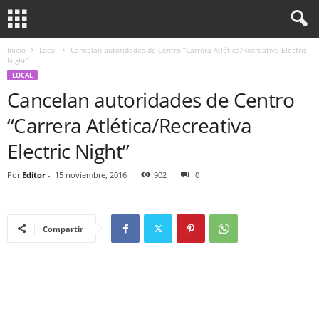
Inicio
Local
Cancelan autoridades de Centro “Carrera Atlética/Recreativa Electric
Night”
LOCAL
Cancelan autoridades de Centro
“Carrera Atlética/Recreativa
Electric Night”
Por
Editor
-
15 noviembre, 2016
902
0
Compartir