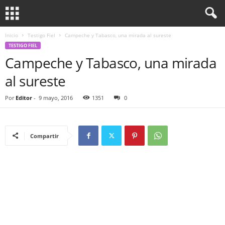
Inicio
Testigo Fiel
Campeche y Tabasco, una mirada al sureste
TESTIGO FIEL
Campeche y Tabasco, una mirada
al sureste
Por
Editor
-
9 mayo, 2016
1351
0
Compartir