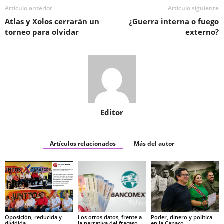
Artículo anterior
Artículo siguiente
Atlas y Xolos cerrarán un
¿Guerra interna o fuego
torneo para olvidar
externo?
Editor
Artículos relacionados
Más del autor
Oposición, reducida y
Los otros datos, frente a
Poder, dinero y política
dividida
la narrativa del fracaso
en la Canaco