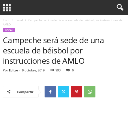
Inicio
Local
Campeche será sede de una escuela de béisbol por instrucciones de
AMLO
LOCAL
Campeche será sede de una
escuela de béisbol por
instrucciones de AMLO
Por
Editor
-
9 octubre, 2019
993
0
Compartir