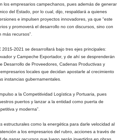
zan los empresarios campechanos, pues además de generar
ico del Estado, por lo cual, dijo, respaldará a quienes
rsiones e impulsen proyectos innovadores, ya que “este
rios y promoverá el desarrollo no con discursos, sino con
n más recursos”.
15-2021 se desarrollará bajo tres ejes principales:
ador y Campeche Exportador, y de ahí se desprenderán
 de Desarrollo de Proveedores, Cadenas Productivas y
 empresarios locales que decidan apostarle al crecimiento
las instancias gubernamentales.
pulso a la Competitividad Logística y Portuaria, pues
uestros puertos y lanzar a la entidad como puerta de
petitiva y moderna”.
 estructurales como la energética para darle velocidad al
 atención a los empresarios del rubro, acciones a través de
ad de ganar recursos que luego serán invertidos en obras