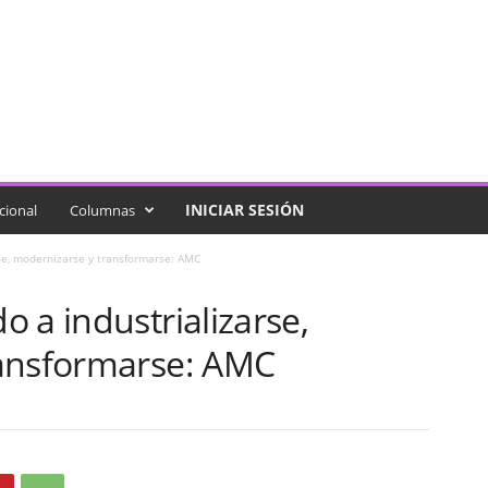
INICIAR SESIÓN
cional
Columnas
se, modernizarse y transformarse: AMC
 a industrializarse,
ransformarse: AMC