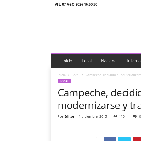
VIE, 07 AGO 2026 16:50:30
J
T
n
o
t
i
c
i
Inicio
Local
Nacional
Interna
a
s
Inicio
Local
Campeche, decidido a industrializar
LOCAL
Campeche, decidido
modernizarse y t
Por
Editor
-
1 diciembre, 2015
1134
0