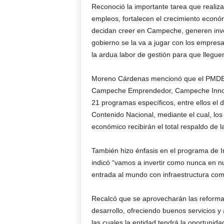
Reconoció la importante tarea que reali
empleos, fortalecen el crecimiento económ
decidan creer en Campeche, generen inve
gobierno se la va a jugar con los empresa
la ardua labor de gestión para que llegue
Moreno Cárdenas mencionó que el PMDE 20
Campeche Emprendedor, Campeche Innov
21 programas específicos, entre ellos el
Contenido Nacional, mediante el cual, los
económico recibirán el total respaldo de 
También hizo énfasis en el programa de Im
indicó “vamos a invertir como nunca en n
entrada al mundo con infraestructura com
Recalcó que se aprovecharán las reformas
desarrollo, ofreciendo buenos servicios y
las cuales la entidad tendrá la oportunid