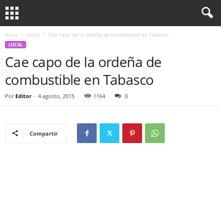
Inicio
Local
Cae capo de la ordeña de combustible en Tabasco
LOCAL
Cae capo de la ordeña de
combustible en Tabasco
Por
Editor
-
4 agosto, 2015
1164
0
Compartir