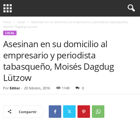
Inicio
Local
Asesinan en su domicilio al empresario y periodista tabasqueño,
Moisés Dagdug Lützow
LOCAL
Asesinan en su domicilio al
empresario y periodista
tabasqueño, Moisés Dagdug
Lützow
Por
Editor
-
20 febrero, 2016
1149
0
Compartir