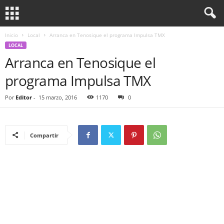
Inicio
Local
Arranca en Tenosique el programa Impulsa TMX
LOCAL
Arranca en Tenosique el
programa Impulsa TMX
Por
Editor
-
15 marzo, 2016
1170
0
Compartir