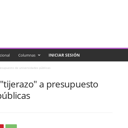
INICIAR SESIÓN
cional
Columnas
resupuesto de universidades públicas
"tijerazo" a presupuesto
públicas