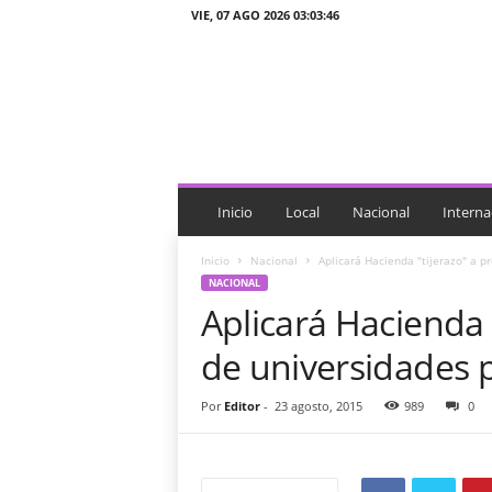
VIE, 07 AGO 2026 03:03:46
J
T
n
o
t
i
c
i
Inicio
Local
Nacional
Interna
a
s
Inicio
Nacional
Aplicará Hacienda "tijerazo" a p
NACIONAL
Aplicará Hacienda 
de universidades 
Por
Editor
-
23 agosto, 2015
989
0