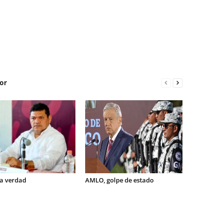
or
la verdad
AMLO, golpe de estado