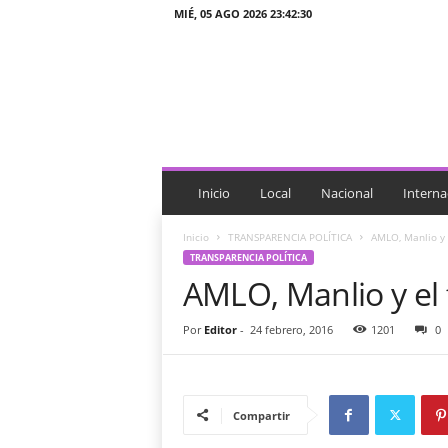
MIÉ, 05 AGO 2026 23:42:30
J
T
n
o
t
i
c
i
Inicio
Local
Nacional
Interna
a
s
Inicio
TRANSPARENCIA POLÍTICA
AMLO, Manlio y e
TRANSPARENCIA POLÍTICA
AMLO, Manlio y el 
Por
Editor
-
24 febrero, 2016
1201
0
Compartir