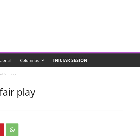
INICIAR SESIÓN
cional
Columnas
l fair play
fair play