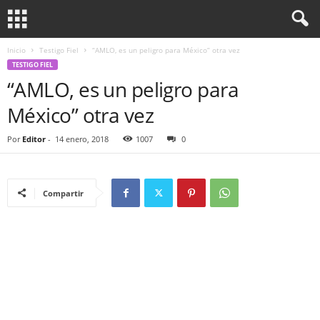
Inicio
Testigo Fiel
“AMLO, es un peligro para México” otra vez
TESTIGO FIEL
“AMLO, es un peligro para
México” otra vez
Por
Editor
-
14 enero, 2018
1007
0
Compartir