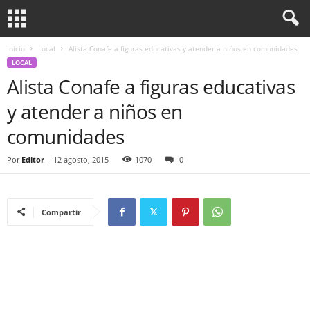
Inicio
Local
Alista Conafe a figuras educativas y atender a niños en comunidades
LOCAL
Alista Conafe a figuras educativas
y atender a niños en
comunidades
Por
Editor
-
12 agosto, 2015
1070
0
Compartir