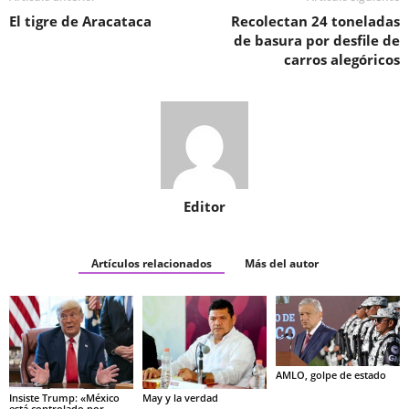
El tigre de Aracataca
Recolectan 24 toneladas
de basura por desfile de
carros alegóricos
Editor
Artículos relacionados
Más del autor
AMLO, golpe de estado
Insiste Trump: «México
May y la verdad
está controlado por