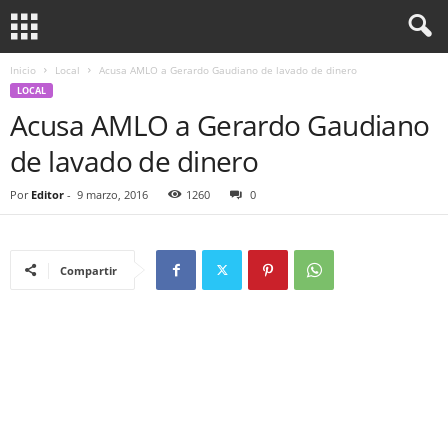
Inicio
Local
Acusa AMLO a Gerardo Gaudiano de lavado de dinero
LOCAL
Acusa AMLO a Gerardo Gaudiano
de lavado de dinero
Por
Editor
-
9 marzo, 2016
1260
0
Compartir