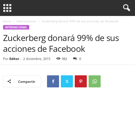
Inicio
Internacional
Zuckerberg donará 99% de sus acciones de Facebook
INTERNACIONAL
Zuckerberg donará 99% de sus
acciones de Facebook
Por
Editor
-
2 diciembre, 2015
982
0
Compartir