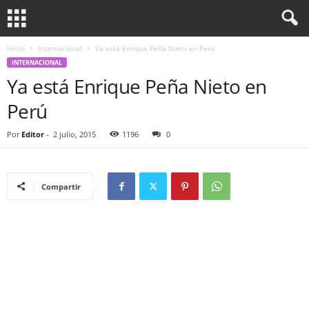
Inicio
Internacional
Ya está Enrique Peña Nieto en Perú
INTERNACIONAL
Ya está Enrique Peña Nieto en
Perú
Por
Editor
-
2 julio, 2015
1196
0
Compartir