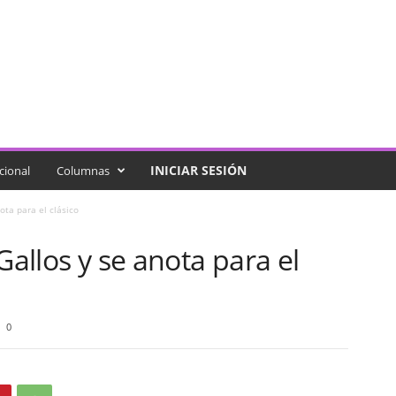
INICIAR SESIÓN
cional
Columnas
ota para el clásico
Gallos y se anota para el
0