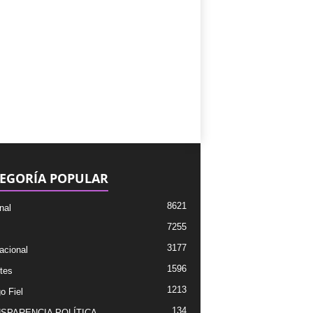
EGORÍA POPULAR
8621
nal
7255
3177
acional
1596
tes
1213
o Fiel
134
SPARENCIA POLÍTICA