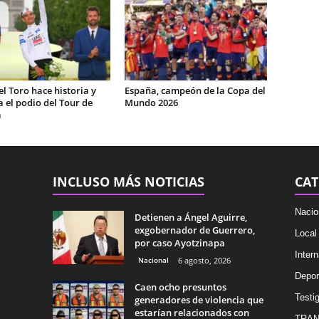
el Toro hace historia y
España, campeón de la Copa del
 el podio del Tour de
Mundo 2026
a
INCLUSO MÁS NOTICIAS
CAT
Nacio
Detienen a Ángel Aguirre,
exgobernador de Guerrero,
Local
por caso Ayotzinapa
Intern
Nacional
6 agosto, 2026
Depor
Caen ocho presuntos
Testig
generadores de violencia que
estarían relacionados con
TRAN