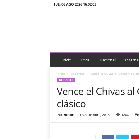
JUE, 06 AGO 2026 16:02:03
J
T
n
o
t
i
c
i
Inicio
Local
Nacional
Interna
a
s
Inicio
Deportes
Vence el Chivas al Gallos y se an
DEPORTES
Vence el Chivas al 
clásico
Por
Editor
-
21 septiembre, 2015
1208